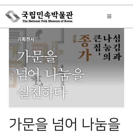
Skip
to
Toggle
content
Navigation
박물관에서는
민속이야기
민속 인사이드
원문보기 PDF
가문을 넘어 나눔을