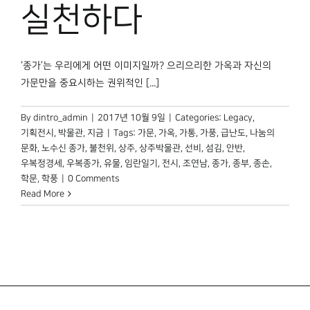
박물관 홈페이지
실천하다
‘종가’는 우리에게 어떤 이미지일까? 으리으리한 가옥과 자신의
가문만을 중요시하는 권위적인 [...]
By
dintro_admin
|
2017년 10월 9일
|
Categories:
Legacy
,
기획전시
,
박물관, 지금
|
Tags:
가문
,
가옥
,
가통
,
가풍
,
급난도
,
나눔의
문화
,
노수신 종가
,
불천위
,
상주
,
상주박물관
,
선비
,
섬김
,
안반
,
우복정경세
,
우복종가
,
유물
,
임란일기
,
전시
,
조연남
,
종가
,
종부
,
종손
,
학문
,
학풍
|
0 Comments
Read More