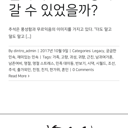
박물관 홈페이지
갈 수 있었을까?
추석은 풍성함과 무르익음의 이미지를 가지고 있다. “더도 말고
덜도 말고 [...]
By
dintro_admin
|
2017년 10월 9일
|
Categories:
Legacy
,
궁금한
민속
,
재미있는 민속
|
Tags:
가족
,
고향
,
귀성
,
귀향
,
근친
,
남귀여가혼
,
남존여비
,
명절
,
명절 스트레스
,
민족 대이동
,
반보기
,
시댁
,
시월드
,
조선
,
추석
,
출가외인
,
친정
,
친지
,
한가위
,
혼인
|
0 Comments
Read More