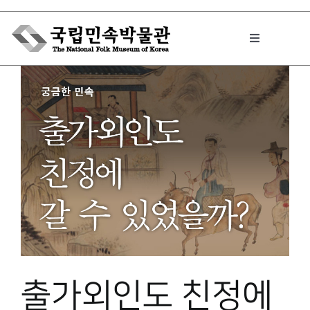
Skip
to
Toggle
content
Navigation
박물관에서는
민속이야기
민속 인사이드
원문보기 PDF
출가외인도 친정에