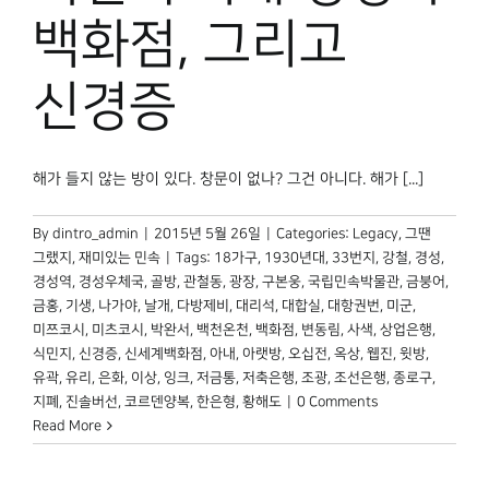
박물관 홈페이지
백화점, 그리고
신경증
해가 들지 않는 방이 있다. 창문이 없나? 그건 아니다. 해가 [...]
By
dintro_admin
|
2015년 5월 26일
|
Categories:
Legacy
,
그땐
그랬지
,
재미있는 민속
|
Tags:
18가구
,
1930년대
,
33번지
,
강철
,
경성
,
경성역
,
경성우체국
,
골방
,
관철동
,
광장
,
구본웅
,
국립민속박물관
,
금붕어
,
금홍
,
기생
,
나가야
,
날개
,
다방제비
,
대리석
,
대합실
,
대항권번
,
미군
,
미쯔코시
,
미츠코시
,
박완서
,
백천온천
,
백화점
,
변동림
,
사색
,
상업은행
,
식민지
,
신경증
,
신세계백화점
,
아내
,
아랫방
,
오십전
,
옥상
,
웹진
,
윗방
,
유곽
,
유리
,
은화
,
이상
,
잉크
,
저금통
,
저축은행
,
조광
,
조선은행
,
종로구
,
지폐
,
진솔버선
,
코르덴양복
,
한은형
,
황해도
|
0 Comments
Read More