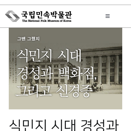
Skip
to
Toggle
content
Navigation
박물관에서는
민속이야기
민속 인사이드
원문보기 PDF
식민지 시대 경성과