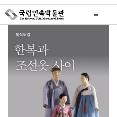
Skip
to
Toggle
content
Navigation
박물관에서는
민속이야기
민속 인사이드
원문보기 PDF