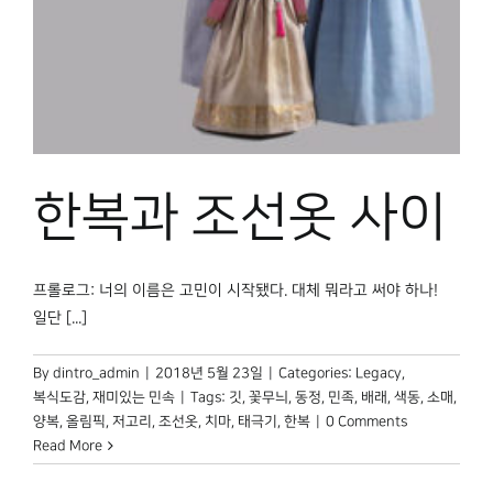
박물관 홈페이지
한복과 조선옷 사이
프롤로그: 너의 이름은 고민이 시작됐다. 대체 뭐라고 써야 하나!
일단 [...]
By
dintro_admin
|
2018년 5월 23일
|
Categories:
Legacy
,
복식도감
,
재미있는 민속
|
Tags:
깃
,
꽃무늬
,
동정
,
민족
,
배래
,
색동
,
소매
,
양복
,
올림픽
,
저고리
,
조선옷
,
치마
,
태극기
,
한복
|
0 Comments
Read More