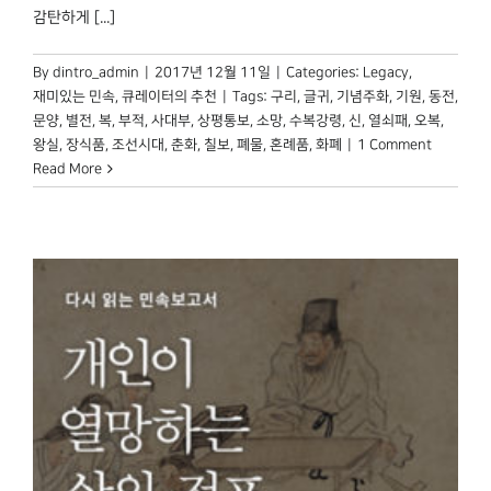
감탄하게 [...]
By
dintro_admin
|
2017년 12월 11일
|
Categories:
Legacy
,
재미있는 민속
,
큐레이터의 추천
|
Tags:
구리
,
글귀
,
기념주화
,
기원
,
동전
,
문양
,
별전
,
복
,
부적
,
사대부
,
상평통보
,
소망
,
수복강령
,
신
,
열쇠패
,
오복
,
왕실
,
장식품
,
조선시대
,
춘화
,
칠보
,
폐물
,
혼례품
,
화폐
|
1 Comment
Read More