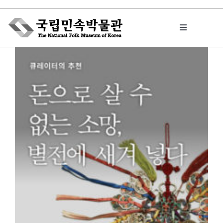
Skip
to
Toggle
content
Navigation
박물관에서는
민속이야기
민속 인사이드
원문보기 PDF