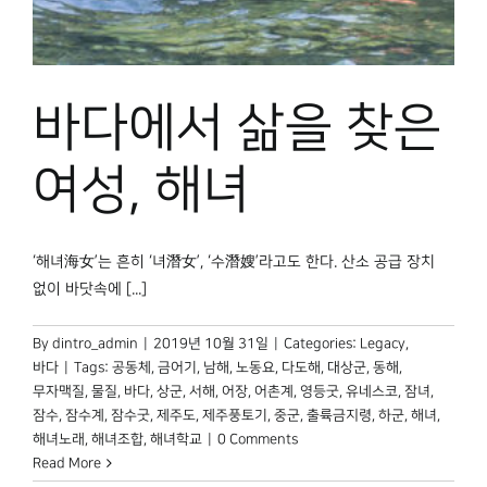
박물관 홈페이지
바다에서 삶을 찾은
여성, 해녀
‘해녀海女’는 흔히 ‘녀潛女’, ‘수潛嫂’라고도 한다. 산소 공급 장치
없이 바닷속에 [...]
By
dintro_admin
|
2019년 10월 31일
|
Categories:
Legacy
,
바다
|
Tags:
공동체
,
금어기
,
남해
,
노동요
,
다도해
,
대상군
,
동해
,
무자맥질
,
물질
,
바다
,
상군
,
서해
,
어장
,
어촌계
,
영등굿
,
유네스코
,
잠녀
,
잠수
,
잠수계
,
잠수굿
,
제주도
,
제주풍토기
,
중군
,
출륙금지령
,
하군
,
해녀
,
해녀노래
,
해녀조합
,
해녀학교
|
0 Comments
Read More