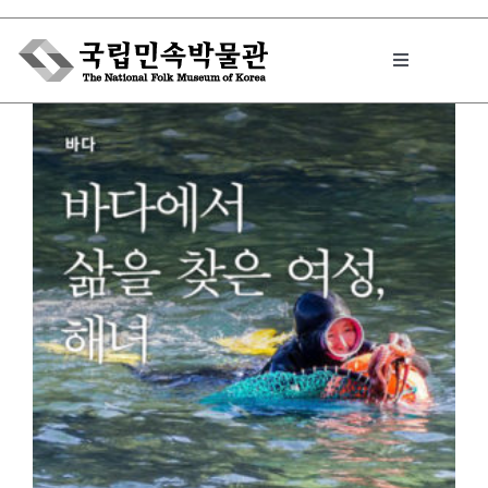
Skip
to
Toggle
content
Navigation
박물관에서는
민속이야기
민속 인사이드
원문보기 PDF