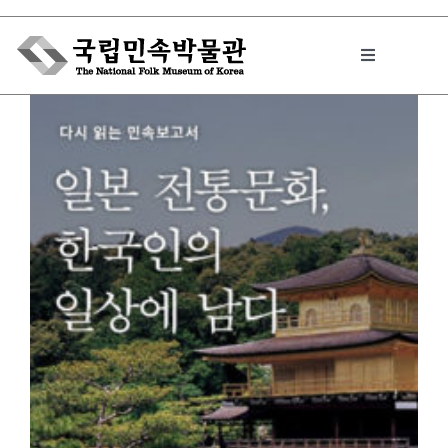
Skip
to
Toggle
content
Navigation
박물관에서는
민속이야기
민속 인사이드
원문보기 PDF