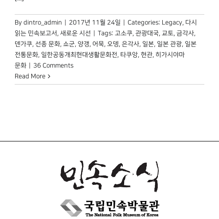
By
dintro_admin
|
2017년 11월 24일
|
Categories:
Legacy
,
다시
읽는 민속보고서
,
새로운 시선
|
Tags:
고소쿠
,
관광대국
,
교토
,
금각사
,
덴가쿠
,
선종 문화
,
쇼군
,
양갱
,
어묵
,
오뎅
,
은각사
,
일본
,
일본 관광
,
일본
전통문화
,
일한공동개최현대생활문화전
,
타쿠앙
,
현관
,
히가시야마
문화
|
36 Comments
Read More