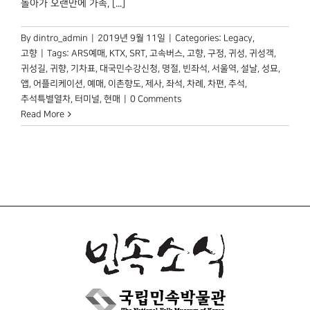
돌아가 오랜만에 가족, [...]
박물관 홈페이지
By
dintro_admin
|
2019년 9월 11일
|
Categories:
Legacy
,
고향
|
Tags:
ARS예매
,
KTX
,
SRT
,
고속버스
,
고향
,
구정
,
귀성
,
귀성객
,
귀성길
,
귀향
,
기차표
,
대국민수강신청
,
명절
,
빈좌석
,
서울역
,
설날
,
성묘
,
앱
,
어플리케이션
,
예매
,
이촌향도
,
제사
,
좌석
,
차례
,
차편
,
추석
,
추석특별열차
,
터미널
,
현매
|
0 Comments
Read More