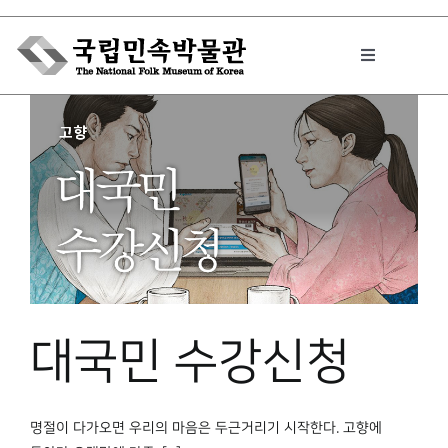
Skip
to
Toggle
content
Navigation
박물관에서는
민속이야기
민속 인사이드
대국민 수강신청
원문보기 PDF
명절이 다가오면 우리의 마음은 두근거리기 시작한다. 고향에