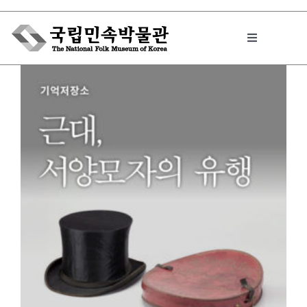
Skip
to
Toggle
content
Navigation
박물관에서는
민속이야기
민속 인사이드
원문보기 PDF