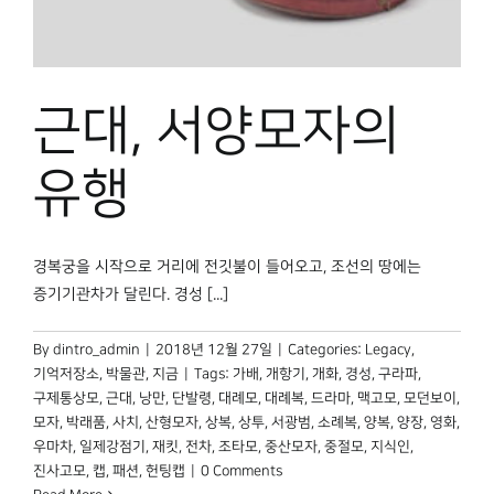
박물관 홈페이지
근대, 서양모자의
유행
경복궁을 시작으로 거리에 전깃불이 들어오고, 조선의 땅에는
증기기관차가 달린다. 경성 [...]
By
dintro_admin
|
2018년 12월 27일
|
Categories:
Legacy
,
기억저장소
,
박물관, 지금
|
Tags:
가배
,
개항기
,
개화
,
경성
,
구라파
,
구제통상모
,
근대
,
낭만
,
단발령
,
대례모
,
대례복
,
드라마
,
맥고모
,
모던보이
,
모자
,
박래품
,
사치
,
산형모자
,
상복
,
상투
,
서광범
,
소례복
,
양복
,
양장
,
영화
,
우마차
,
일제강점기
,
재킷
,
전차
,
조타모
,
중산모자
,
중절모
,
지식인
,
진사고모
,
캡
,
패션
,
헌팅캡
|
0 Comments