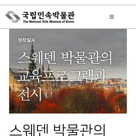
Skip
to
Toggle
content
Navigation
박물관에서는
민속이야기
민속 인사이드
원문보기 PDF
스웨덴​ 박물관의