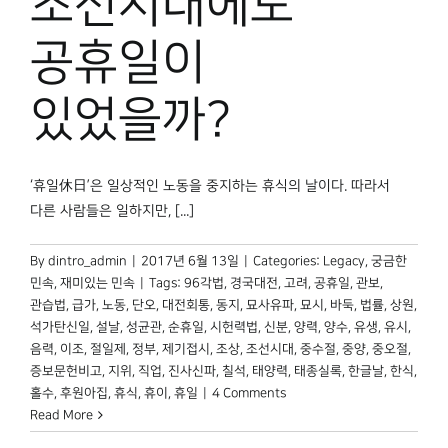
조선시대에도
박물관 홈페이지
공휴일이
있었을까?
‘휴일休日’은 일상적인 노동을 중지하는 휴식의 날이다. 따라서
다른 사람들은 일하지만, [...]
By
dintro_admin
|
2017년 6월 13일
|
Categories:
Legacy
,
궁금한
민속
,
재미있는 민속
|
Tags:
96각법
,
경국대전
,
고려
,
공휴일
,
관보
,
관습법
,
급가
,
노동
,
단오
,
대전회통
,
동지
,
묘사유파
,
묘시
,
바둑
,
법률
,
상원
,
석가탄신일
,
설날
,
성균관
,
순휴일
,
시헌력법
,
신분
,
양력
,
양수
,
유생
,
유시
,
음력
,
이조
,
절일제
,
정부
,
제기접시
,
조상
,
조선시대
,
중수절
,
중양
,
중오절
,
증보문헌비고
,
지위
,
직업
,
진사신파
,
칠석
,
태양력
,
태종실록
,
한글날
,
한식
,
홀수
,
후원아집
,
휴식
,
휴이
,
휴일
|
4 Comments
Read More