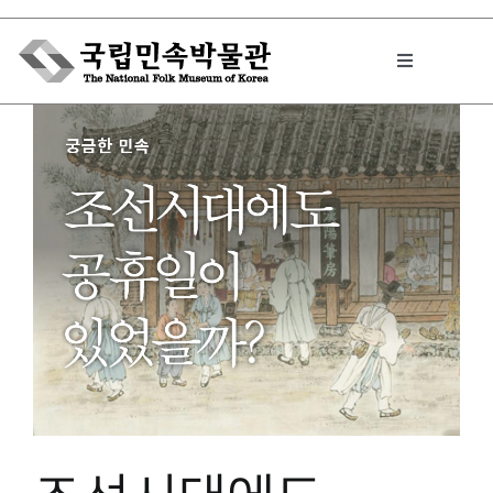
Skip
to
Toggle
content
Navigation
박물관에서는
민속이야기
민속 인사이드
원문보기 PDF