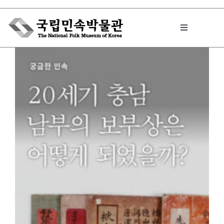
Skip
to
Toggle
content
Navigation
박물관에서는
민속이야기
민속 인사이드
원문보기 PDF