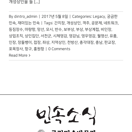
개성상인을 들 [...]
By
dintro_admin
|
2017년 5월 8일
|
Categories:
Legacy
,
궁금한
민속
,
재미있는 민속
|
Tags:
간치장
,
개성상인
,
객주
,
공문제
,
네트워크
,
등짐장수
,
마량항
,
망선
,
모시
,
반수
,
보부상
,
부상
,
부상계첩
,
비인장
,
상업조직
,
상인집단
,
서천군
,
시체영감
,
영감님
,
영우영감
,
월명산
,
유품
,
인장
,
장돌뱅이
,
접장
,
좌상
,
지역상인
,
천방산
,
총각대장
,
충남
,
판교장
,
포목장사
,
항구
,
홍원항
|
0 Comments
Read More