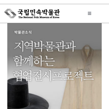
Skip
to
Toggle
content
Navigation
박물관에서는
민속이야기
민속 인사이드
원문보기 PDF