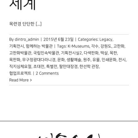
세계
목련경 단단한 [...]
By
dintro_admin
|
2015년 6월 23일
|
Categories:
Legacy
,
기획전시
,
함께하는 박물관
|
Tags:
K-Museums
,
각수
,
강원도
,
고판화
,
고판화박물관
,
국립민속박물관
,
기획전시실2
,
다색판화
,
떡살
,
목판
,
목판화
,
무구정광대다라니경
,
문화
,
생활예술
,
원주
,
유물
,
인쇄문화
,
전시
,
직지심체요절
,
초대전
,
특별전
,
팔만대장경
,
한선학 관장
,
협업프로젝트
|
2 Comments
Read More