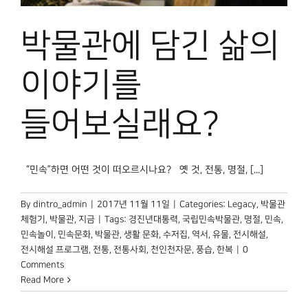
박물관 홈페이지
박물관에 담긴 삶의
이야기를
들어보실래요?
“민속”하면 어떤 것이 떠오르시나요? 옛 것, 전통, 명절, [...]
By
dintro_admin
|
2017년 11월 11일
|
Categories:
Legacy
,
박물관
체험기
,
박물관, 지금
|
Tags:
경진년대통력
,
국립민속박물관
,
명절
,
민속
,
민속놀이
,
민속문화
,
박물관
,
생활 문화
,
수저집
,
역서
,
유물
,
전시해설
,
전시해설 프로그램
,
전통
,
전통사회
,
천인천자문
,
풍습
,
한복
|
0
Comments
Read More