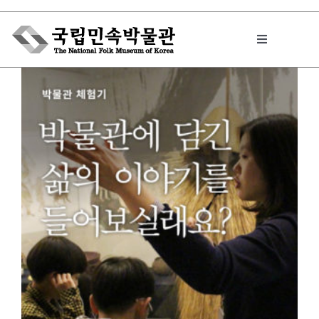
Skip
to
Toggle
content
Navigation
박물관에서는
민속이야기
민속 인사이드
원문보기 PDF