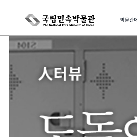
Skip
to
박물관
content