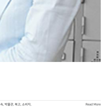
민속
,
박물관
,
복고
,
소비자
,
Read More