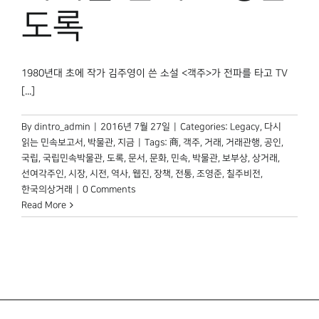
박물관 홈페이지
도록
1980년대 초에 작가 김주영이 쓴 소설 <객주>가 전파를 타고 TV
[...]
By
dintro_admin
|
2016년 7월 27일
|
Categories:
Legacy
,
다시
읽는 민속보고서
,
박물관, 지금
|
Tags:
商
,
객주
,
거래
,
거래관행
,
공인
,
국립
,
국립민속박물관
,
도록
,
문서
,
문화
,
민속
,
박물관
,
보부상
,
상거래
,
선여각주인
,
시장
,
시전
,
역사
,
웹진
,
장책
,
전통
,
조영준
,
칠주비전
,
한국의상거래
|
0 Comments
Read More