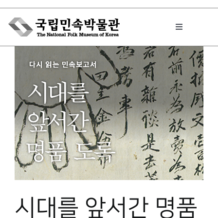
Skip
to
Toggle
content
Navigation
박물관에서는
민속이야기
민속 인사이드
원문보기 PDF
시대를 앞서간 명품