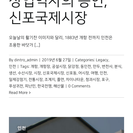
상업역사의 증인,
신포국제시장
오늘날의 활기찬 이미지와 달리, 1883년 개항 전까지 인천은
조용한 바닷가 [...]
By
dintro_admin
|
2019년 6월 27일
|
Categories:
Legacy
,
인천
|
Tags:
개항
,
개항장
,
공설시장
,
닭강정
,
동인천
,
만두
,
변천사
,
분식
,
생선
,
수산시장
,
시장
,
신포국제시장
,
신포동
,
어시장
,
여행
,
인천
,
일제강점기
,
전통시장
,
조계지
,
쫄면
,
차이나타운
,
청과시장
,
포구
,
푸성귀전
,
피난민
,
한국전쟁
,
해산물
|
0 Comments
Read More