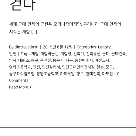
걷다
세계 근대 건축의 근원은 모더니즘이지만, 우리나라 근대 건축의
시작은 개항 [...]
By
dintro_admin
|
2019년 6월 12일
|
Categories:
Legacy
,
인천
|
Tags:
개항
,
개항박물관
,
개항장
,
건축가
,
건축유산
,
근대
,
근대건축
,
답사
,
대화조
,
동구
,
동인천
,
봉은사
,
서구
,
송현배수지
,
여선교사
,
영화초등학교
,
인천
,
인천감리서
,
인천근대건축전시장
,
일본
,
중구
,
중구요식업조합
,
창영초등학교
,
카페팟알
,
항구
,
현대건축
,
화도진
|
0
Comments
Read More