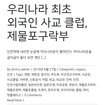
박물관 홈페이지
우리나라 최초
외국인 사교 클럽,
제물포구락부
인천역에 내리면 눈앞에 차이나타운이 펼쳐진다. 차이나타운을
굽이굽이 돌다 보면 계단 [...]
By
dintro_admin
|
2019년 6월 27일
|
Categories:
Legacy
,
인천
|
Tags:
개항
,
개항장
,
동인천
,
무도회
,
미군장교구락부
,
사교장
,
사교클럽
,
사바찐
,
신동공사
,
야합
,
외교
,
외교관
,
인싸
,
인천
,
인천시립박물관
,
일본부인회
,
일본조계
,
자유공원
,
정방각
,
제물포구락부
,
제물포정략
,
제물포클럽
,
조계지
,
청국조계
,
코리아리뷰
,
클럽
,
파티
,
핫플레이스
|
0 Comments
Read More