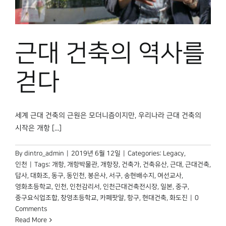
박물관 홈페이지
근대 건축의 역사를
걷다
세계 근대 건축의 근원은 모더니즘이지만, 우리나라 근대 건축의
시작은 개항 [...]
By
dintro_admin
|
2019년 6월 12일
|
Categories:
Legacy
,
인천
|
Tags:
개항
,
개항박물관
,
개항장
,
건축가
,
건축유산
,
근대
,
근대건축
,
답사
,
대화조
,
동구
,
동인천
,
봉은사
,
서구
,
송현배수지
,
여선교사
,
영화초등학교
,
인천
,
인천감리서
,
인천근대건축전시장
,
일본
,
중구
,
중구요식업조합
,
창영초등학교
,
카페팟알
,
항구
,
현대건축
,
화도진
|
0
Comments
Read More