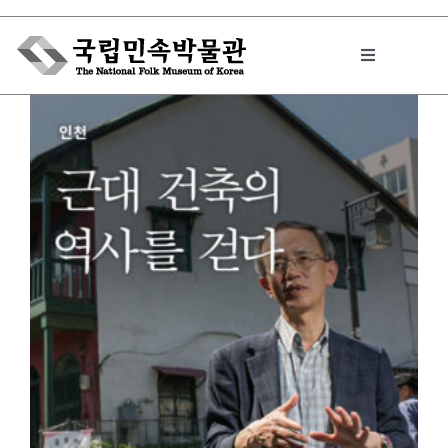
Skip
to
Toggle
content
Navigation
박물관에서는
민속이야기
민속 인사이드
원문보기 PDF