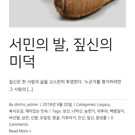
박물관 홈페이지
서민의 발, 짚신의
미덕
짚신은 한 사람의 삶을 고스란히 투영한다. ‘누군가를 평가하려면
그 사람의 [...]
By
dintro_admin
|
2018년 9월 20일
|
Categories:
Legacy
,
복식도감
,
재미있는 민속
|
Tags:
갖신
,
나막신
,
농한기
,
미투리
,
백범일지
,
버선발
,
삼끈
,
신발
,
오일장
,
왕골
,
지푸라기
,
진신
,
짚신
,
칡넝쿨
|
0
Comments
Read More