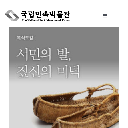
Skip
to
Toggle
content
Navigation
박물관에서는
민속이야기
민속 인사이드
원문보기 PDF