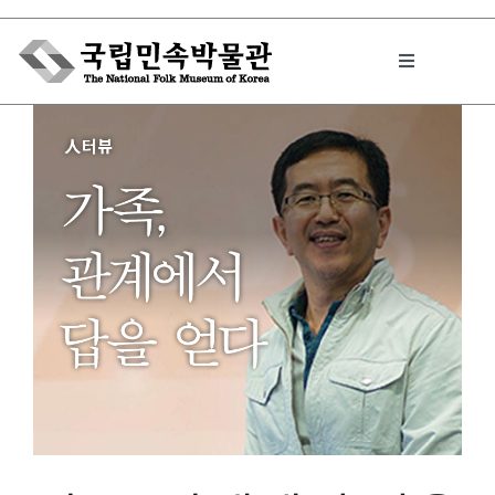
Skip
to
Toggle
content
Navigation
박물관에서는
민속이야기
민속 인사이드
원문보기 PDF