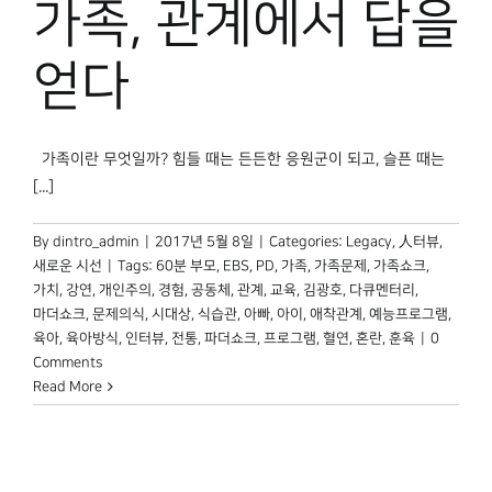
가족, 관계에서 답을
박물관 홈페이지
얻다
가족이란 무엇일까? 힘들 때는 든든한 응원군이 되고, 슬픈 때는
[...]
By
dintro_admin
|
2017년 5월 8일
|
Categories:
Legacy
,
人터뷰
,
새로운 시선
|
Tags:
60분 부모
,
EBS
,
PD
,
가족
,
가족문제
,
가족쇼크
,
가치
,
강연
,
개인주의
,
경험
,
공동체
,
관계
,
교육
,
김광호
,
다큐멘터리
,
마더쇼크
,
문제의식
,
시대상
,
식습관
,
아빠
,
아이
,
애착관계
,
예능프로그램
,
육아
,
육아방식
,
인터뷰
,
전통
,
파더쇼크
,
프로그램
,
혈연
,
혼란
,
훈육
|
0
Comments
Read More