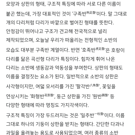
모양과 상판의 형태, 구조적 특징에 따라 서로 다른 이름이
狗足盤
붙곤 했는데, 가장 대표적인 것이 ‘구족반
’이다. 말 그대로
개의 다리처럼 다리가 바깥으로 벌어진 형태를 뜻한다.
안정감이 뛰어나고 구조가 견고해 전국적으로 널리
제작되었으며, 오늘날 우리가 떠올리는 전형적인 소반의
虎足盤
모습도 대부분 구족반 계열이다. 반면 ‘호족반
’은 호랑이
다리를 닮은 곡선형 다리가 특징이다. 힘차게 휘어 나온
다리는 소반에 생동감과 역동성을 부여한다. 상판의 형태도
이름을 결정짓는 요소가 된다. 일반적으로 소반의 상판은
八角盤
사각형이지만, 여덟 모서리를 가진 ‘팔각반
’, 꽃잎을
花形盤
圓盤
연상시키는 ‘화형반
’, 둥근 상판을 가진 ‘원반
’ 등
다양한 형태에 따라 명칭도 가지각색이다.
一柱盤
구조적 특징이 가장 두드러지는 것은 ‘일주반
’이다. 이름
그대로 하나의 기둥이 상판을 받치는 형태다. 간단한 다과나
과일을 올려놓는 용도로 사용되었으며, 여러 종류의 소반