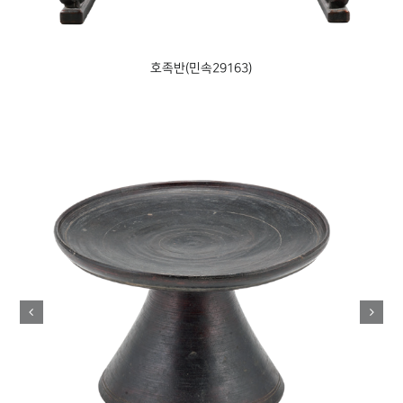
팔각반(민속50283)