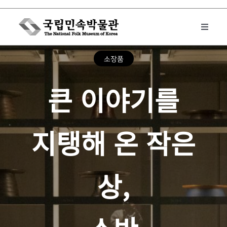
Skip
to
Toggle
content
Naviga
소장품
박물관에서는
큰 이야기를
민속이야기
지탱해 온 작은
민속 인사이드
상,
원문보기 PDF