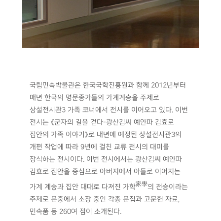
국립민속박물관은 한국국학진흥원과 함께 2012년부터
매년 한국의 명문종가들의 가계계승을 주제로
상설전시관3 가족 코너에서 전시를 이어오고 있다. 이번
전시는 《군자의 길을 걷다-광산김씨 예안파 김효로
집안의 가족 이야기》로 내년에 예정된 상설전시관3의
개편 작업에 따라 9년에 걸친 교류 전시의 대미를
장식하는 전시이다. 이번 전시에서는 광산김씨 예안파
김효로 집안을 중심으로 아버지에서 아들로 이어지는
家學
가계 계승과 집안 대대로 다져진 가학
의 전승이라는
주제로 문중에서 소장 중인 각종 문집과 고문헌 자료,
민속품 등 260여 점이 소개된다.