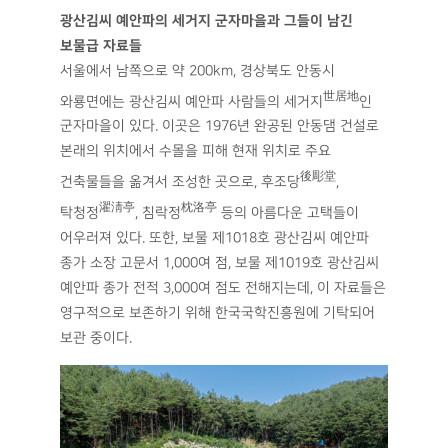
광산김씨 예안파의 세거지 군자마을과 그들이 남긴
보물급 자료들
서울에서 남쪽으로 약 200km, 경상북도 안동시
世居地
와룡면에는 광산김씨 예안파 사람들의 세거지
인
군자마을이 있다. 이곳은 1976년 완공된 안동댐 건설로
본래의 위치에서 수몰을 피해 현재 위치로 주요
後彫堂
건축물들을 옮겨서 조성한 곳으로, 후조당
,
濯淸亭
枕洛亭
탁청정
, 침락정
등의 아름다운 고택들이
어우러져 있다. 또한, 보물 제1018호 광산김씨 예안파
종가 소장 고문서 1,000여 점, 보물 제1019호 광산김씨
예안파 종가 전적 3,000여 점도 전해지는데, 이 자료들은
영구적으로 보존하기 위해 한국국학진흥원에 기탁되어
보관 중이다.