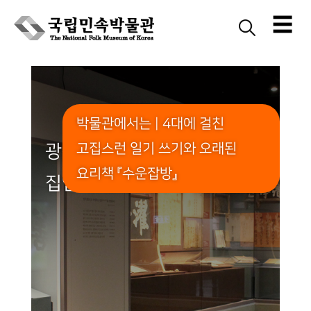
☰
Skip
to
content
박물관에서는 | 4대에 걸친
고집스런 일기 쓰기와 오래된
광산김씨 예안파 김효로
요리책 『수운잡방』
집안의 가족 이야기 전시