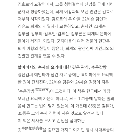
김효로의 묘갈명에서, 그를 청렴결백의 신념을 굳게 지킨
군자라 칭송하였는데, 퇴계 이황과의 오랜 인연은 김효로
때부터 시작되었다. 김효로의 두 아들 22세손 김연과
김유도 퇴계와 긴밀하게 교류하였고, 손자인 23세손
김부필·김부의·김부인·김부신·김부륜은 퇴계의 문하에
들어가 제자가 되었다. 군자마을의 여러 건물의 현판은
퇴계 이황의 친필이 많은데, 퇴계와 광산김씨 예안파와의
긴밀한 관계를 엿볼 수 있다.
할아버지와 손자의 요리에 대한 깊은 관심, 수운잡방
광산김씨 예안파가 남긴 자료 중에는 특이하게도 요리책
한 권이 전해진다. 22세손 김유와 24세손 김령이 지은
需雲雜方
『수운잡방
』이 그것이다. 이 책은 한국에서 가장
오래된 요리책 가운데 하나로, 모두 121종에 달하는 술과
음식 만드는 법이 담겨 있는데, 이 가운데 86종은 김유가,
35종은 그의 손자 김령이 지은 것으로 알려져 있다.
이 책은 제사를 모시고 손님을 접대하는
奉祭祀接賓客
것
을 중요한 가치로 여기던 당시 사대부들의