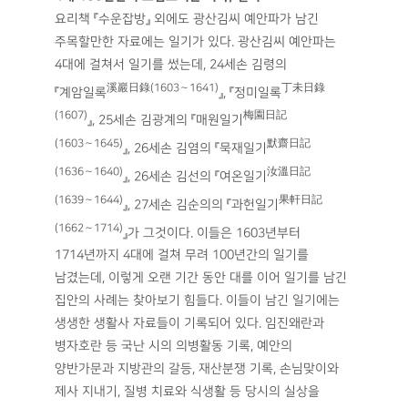
요리책 『수운잡방』 외에도 광산김씨 예안파가 남긴
주목할만한 자료에는 일기가 있다. 광산김씨 예안파는
4대에 걸쳐서 일기를 썼는데, 24세손 김령의
溪巖日錄(1603∼1641)
丁未日錄
『계암일록
』, 『정미일록
(1607)
梅園日記
』, 25세손 김광계의 『매원일기
(1603∼1645)
默齋日記
』, 26세손 김염의 『묵재일기
(1636∼1640)
汝溫日記
』, 26세손 김선의 『여온일기
(1639∼1644)
果軒日記
』, 27세손 김순의의 『과헌일기
(1662∼1714)
』가 그것이다. 이들은 1603년부터
1714년까지 4대에 걸쳐 무려 100년간의 일기를
남겼는데, 이렇게 오랜 기간 동안 대를 이어 일기를 남긴
집안의 사례는 찾아보기 힘들다. 이들이 남긴 일기에는
생생한 생활사 자료들이 기록되어 있다. 임진왜란과
병자호란 등 국난 시의 의병활동 기록, 예안의
양반가문과 지방관의 갈등, 재산분쟁 기록, 손님맞이와
제사 지내기, 질병 치료와 식생활 등 당시의 실상을