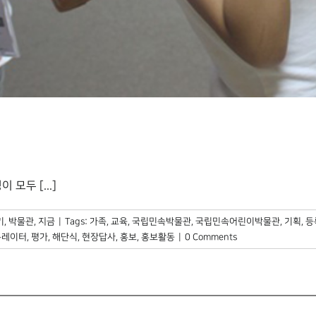
모두 [...]
기
,
박물관, 지금
|
Tags:
가족
,
교육
,
국립민속박물관
,
국립민속어린이박물관
,
기획
,
등
큐레이터
,
평가
,
해단식
,
현장답사
,
홍보
,
홍보활동
|
0 Comments