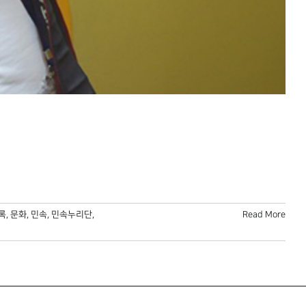
록
,
문화
,
민속
,
민속누리단
,
Read More