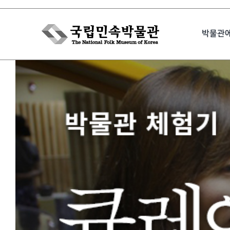
Skip
to
박물관
content