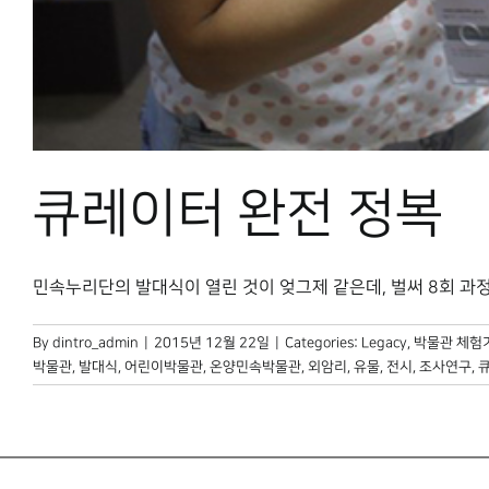
큐레이터 완전 정복
민속누리단의 발대식이 열린 것이 엊그제 같은데, 벌써 8회 과정이 
By
dintro_admin
|
2015년 12월 22일
|
Categories:
Legacy
,
박물관 체험
박물관
,
발대식
,
어린이박물관
,
온양민속박물관
,
외암리
,
유물
,
전시
,
조사연구
,