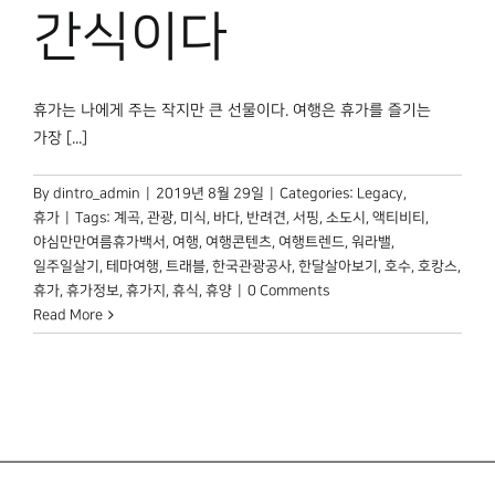
박물관 홈페이지
간식이다
휴가는 나에게 주는 작지만 큰 선물이다. 여행은 휴가를 즐기는
가장 [...]
By
dintro_admin
|
2019년 8월 29일
|
Categories:
Legacy
,
휴가
|
Tags:
계곡
,
관광
,
미식
,
바다
,
반려견
,
서핑
,
소도시
,
액티비티
,
야심만만여름휴가백서
,
여행
,
여행콘텐츠
,
여행트렌드
,
워라밸
,
일주일살기
,
테마여행
,
트래블
,
한국관광공사
,
한달살아보기
,
호수
,
호캉스
,
휴가
,
휴가정보
,
휴가지
,
휴식
,
휴양
|
0 Comments
Read More