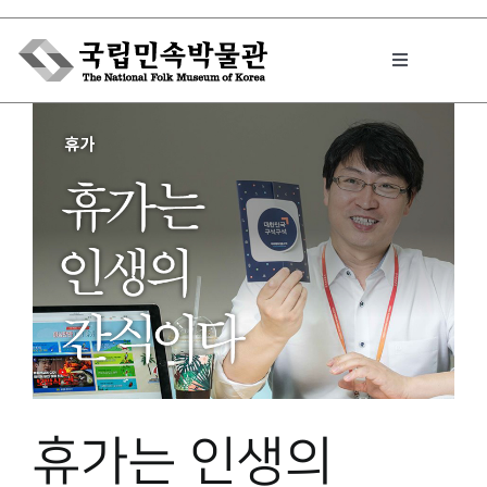
Skip
to
Toggle
content
Navigation
박물관에서는
민속이야기
민속 인사이드
원문보기 PDF
휴가는 인생의