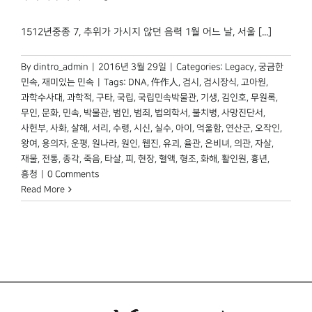
1512년중종 7, 추위가 가시지 않던 음력 1월 어느 날, 서울 [...]
By
dintro_admin
|
2016년 3월 29일
|
Categories:
Legacy
,
궁금한
민속
,
재미있는 민속
|
Tags:
DNA
,
仵作人
,
검시
,
검시장식
,
고아원
,
과학수사대
,
과학적
,
구타
,
국립
,
국립민속박물관
,
기생
,
김인호
,
무원록
,
무인
,
문화
,
민속
,
박물관
,
범인
,
범죄
,
법의학서
,
불치병
,
사망진단서
,
사헌부
,
사화
,
살해
,
서리
,
수령
,
시신
,
실수
,
아이
,
억울함
,
연산군
,
오작인
,
왕여
,
용의자
,
운평
,
원나라
,
원인
,
웹진
,
유괴
,
율관
,
은비녀
,
의관
,
자살
,
재물
,
전통
,
종각
,
죽음
,
타살
,
피
,
현장
,
혈액
,
형조
,
화해
,
활인원
,
흉년
,
흥청
|
0 Comments
Read More