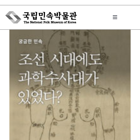
Skip
to
Toggle
content
Navigation
박물관에서는
민속이야기
민속 인사이드
원문보기 PDF