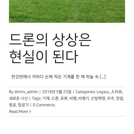
박물관 홈페이지
드론의 상상은
현실이 된다
한강변에서 저마다 손에 작은 기계를 쥔 채 하늘 속 [...]
By
dintro_admin
|
2018년 5월 23일
|
Categories:
Legacy
,
人터뷰
,
새로운 시선
|
Tags:
기계
,
드론
,
로봇
,
비행
,
비행기
,
산업혁명
,
우주
,
창업
,
항공
,
항공기
|
0 Comments
Read More