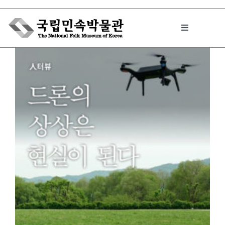
Skip
to
Toggle
content
Navigation
박물관에서는
민속이야기
민속 인사이드
원문보기 PDF