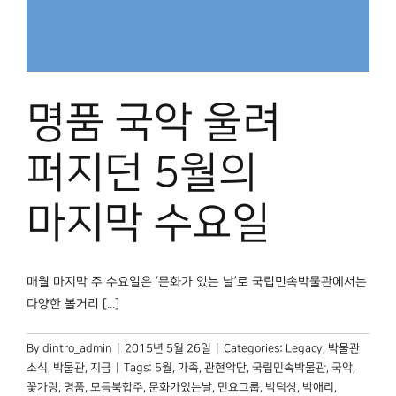
박물관 홈페이지
명품 국악 울려
퍼지던 5월의
마지막 수요일
매월 마지막 주 수요일은 ‘문화가 있는 날’로 국립민속박물관에서는
다양한 볼거리 [...]
By
dintro_admin
|
2015년 5월 26일
|
Categories:
Legacy
,
박물관
소식
,
박물관, 지금
|
Tags:
5월
,
가족
,
관현악단
,
국립민속박물관
,
국악
,
꽃가랑
,
명품
,
모듬북합주
,
문화가있는날
,
민요그룹
,
박덕상
,
박애리
,