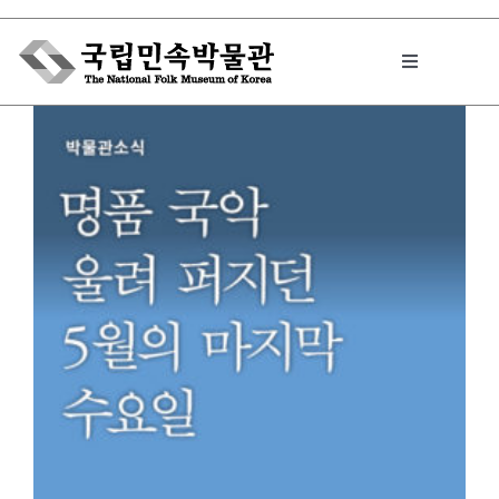
Skip
to
Toggle
content
Navigation
박물관에서는
민속이야기
민속 인사이드
원문보기 PDF