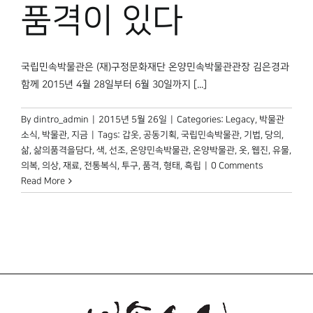
박물관 홈페이지
품격이 있다
국립민속박물관은 (재)구정문화재단 온양민속박물관관장 김은경과
함께 2015년 4월 28일부터 6월 30일까지 [...]
By
dintro_admin
|
2015년 5월 26일
|
Categories:
Legacy
,
박물관
소식
,
박물관, 지금
|
Tags:
갑옷
,
공동기획
,
국립민속박물관
,
기법
,
당의
,
삶
,
삶의품격을담다
,
색
,
선조
,
온양민속박물관
,
온양박물관
,
옷
,
웹진
,
유물
,
의복
,
의상
,
재료
,
전통복식
,
투구
,
품격
,
형태
,
흑립
|
0 Comments
Read More