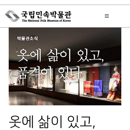
Skip
to
Toggle
content
Navigation
박물관에서는
민속이야기
민속 인사이드
원문보기 PDF
옷에 삶이 있고,