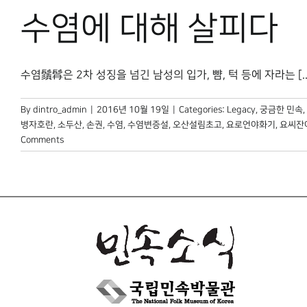
수염에 대해 살피다
수염鬚髥은 2차 성징을 넘긴 남성의 입가, 뺨, 턱 등에 자라는 [..
By
dintro_admin
|
2016년 10월 19일
|
Categories:
Legacy
,
궁금한 민속
,
병자호란
,
소두산
,
손권
,
수염
,
수염변증설
,
오산설림초고
,
요로언야화기
,
요씨잔
Comments