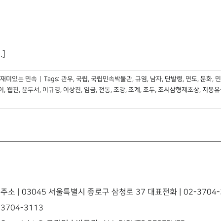
.]
재미있는 민속
|
Tags:
관우
,
국립
,
국립민속박물관
,
규염
,
남자
,
단발령
,
면도
,
문화
,
민
어
,
웹진
,
윤두서
,
이규경
,
이상진
,
임금
,
전통
,
조강
,
조계
,
조두
,
조씨삼형제초상
,
지봉유
주소 | 03045 서울특별시 종로구 삼청로 37 대표전화 | 02-3704-3
3704-3113