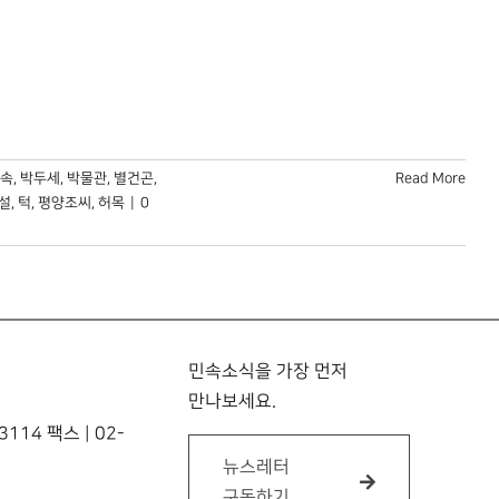
속
,
박두세
,
박물관
,
별건곤
,
Read More
설
,
턱
,
평양조씨
,
허목
|
0
민속소식을 가장 먼저
만나보세요.
114 팩스 | 02-
뉴스레터
구독하기