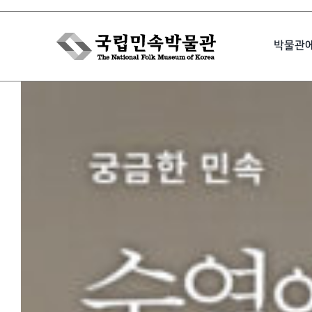
Skip
to
박물관
content