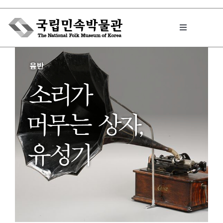
Skip
to
Toggle
content
Navigation
박물관에서는
민속이야기
민속 인사이드
원문보기 PDF