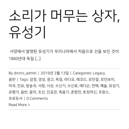
박물관 홈페이지
소리가 머무는 상자,
유성기
서양에서 발명된 유성기가 우리나라에서 처음으로 선을 보인 것이
1860년대 독일 [...]
By
dintro_admin
|
2019년 3월 13일
|
Categories:
Legacy
,
음반
|
Tags:
감정
,
경성
,
광고
,
독일
,
라디오
,
레코드
,
모던걸
,
모던보이
,
미국
,
민요
,
방송국
,
사랑
,
사상
,
수신기
,
수신료
,
에디슨
,
연애
,
예술
,
유성기
,
유행가
,
음반
,
음악
,
조선
,
진공관
,
축음기
,
춘향전
,
토킹머신
,
프랑스
,
프로듀서
|
0 Comments
Read More