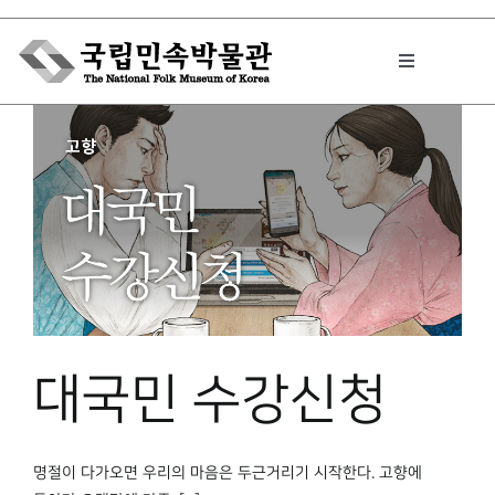
Skip
to
Toggle
content
Navigation
박물관에서는
민속이야기
민속 인사이드
대국민 수강신청
원문보기 PDF
명절이 다가오면 우리의 마음은 두근거리기 시작한다. 고향에