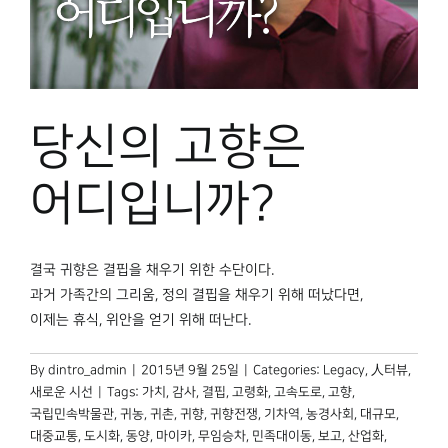
당신의 고향은
어디입니까?
결국 귀향은 결핍을 채우기 위한 수단이다.
과거 가족간의 그리움, 정의 결핍을 채우기 위해 떠났다면,
이제는 휴식, 위안을 얻기 위해 떠난다.
By
dintro_admin
|
2015년 9월 25일
|
Categories:
Legacy
,
人터뷰
,
새로운 시선
|
Tags:
가치
,
감사
,
결핍
,
고령화
,
고속도로
,
고향
,
국립민속박물관
,
귀농
,
귀촌
,
귀향
,
귀향전쟁
,
기차역
,
농경사회
,
대규모
,
대중교통
,
도시화
,
동양
,
마이카
,
무임승차
,
민족대이동
,
보고
,
산업화
,