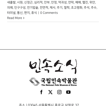
새출발
,
시원
,
신정근
,
심리적
,
안부
,
안정
,
역귀성
,
연락
,
예매
,
웹진
,
위안
,
의례
,
인구구성
,
전기밥솥
,
전면적
,
제사
,
주기
,
철학
,
초고령화
,
추석
,
추수
,
터미널
,
통신
,
편지
,
휴식
|
0 Comments
Read More
주소 | 03045 서울특별시 종로구 삼청로 37