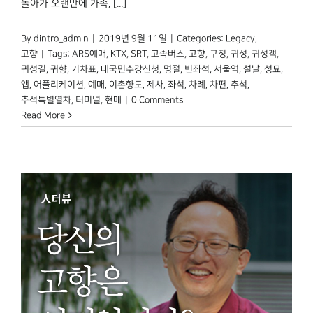
돌아가 오랜만에 가족, [...]
박물관 홈페이지
By
dintro_admin
|
2019년 9월 11일
|
Categories:
Legacy
,
고향
|
Tags:
ARS예매
,
KTX
,
SRT
,
고속버스
,
고향
,
구정
,
귀성
,
귀성객
,
귀성길
,
귀향
,
기차표
,
대국민수강신청
,
명절
,
빈좌석
,
서울역
,
설날
,
성묘
,
앱
,
어플리케이션
,
예매
,
이촌향도
,
제사
,
좌석
,
차례
,
차편
,
추석
,
추석특별열차
,
터미널
,
현매
|
0 Comments
Read More