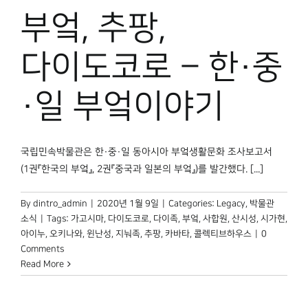
박물관 홈페이지
부엌, 추팡,
다이도코로 – 한·중
·일 부엌이야기
국립민속박물관은 한·중·일 동아시아 부엌생활문화 조사보고서
(1권『한국의 부엌』, 2권『중국과 일본의 부엌』)를 발간했다. [...]
By
dintro_admin
|
2020년 1월 9일
|
Categories:
Legacy
,
박물관
소식
|
Tags:
가고시마
,
다이도코로
,
다이족
,
부엌
,
사합원
,
산시성
,
시가현
,
아이누
,
오키나와
,
윈난성
,
지눠족
,
추팡
,
카바타
,
콜렉티브하우스
|
0
Comments
Read More