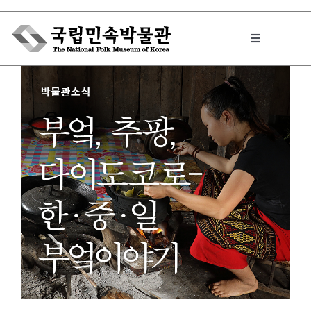
Skip
to
Toggle
content
Navigation
박물관에서는
민속이야기
민속 인사이드
원문보기 PDF