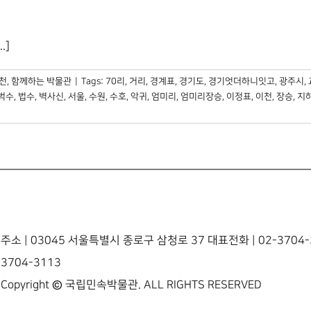
.]
천
,
함께하는 박물관
|
Tags:
70리
,
거리
,
경계표
,
경기도
,
경기엇더하니잇고
,
광주시
,
벅수
,
법수
,
벽사신
,
서울
,
수원
,
수호
,
악귀
,
엄미리
,
엄미리장승
,
이정표
,
이천
,
장승
,
지
주소 | 03045 서울특별시 종로구 삼청로 37 대표전화 | 02-3704-3
3704-3113
Copyright © 국립민속박물관. ALL RIGHTS RESERVED