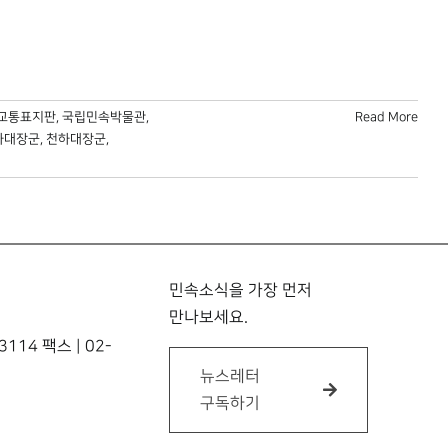
교통표지판
,
국립민속박물관
,
Read More
하대장군
,
천하대장군
,
민속소식을 가장 먼저
만나보세요.
114 팩스 | 02-
뉴스레터
구독하기