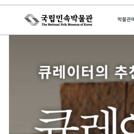
Skip
to
박물관
content