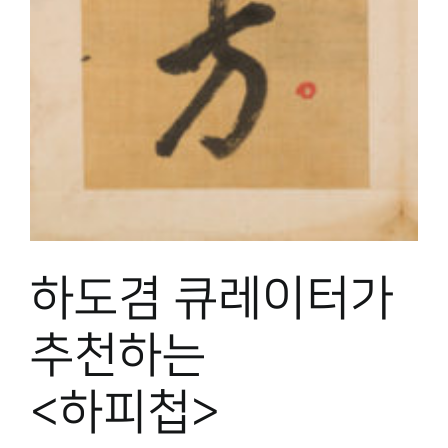
박물관 홈페이지
하도겸 큐레이터가
추천하는
<하피첩>