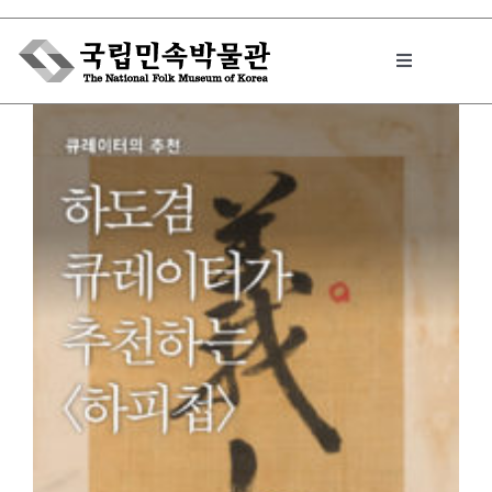
Skip
to
Toggle
content
Navigation
박물관에서는
민속이야기
민속 인사이드
원문보기 PDF