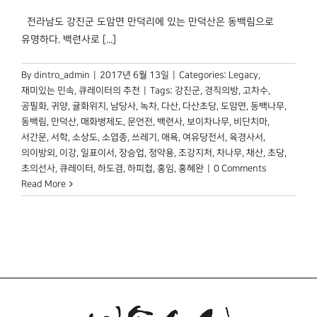
전라남도 강진군 도암면 만덕리에 있는 만덕산은 동백림으로
유명하다. 백련사로 [...]
By
dintro_admin
|
2017년 6월 13일
|
Categories:
Legacy
,
재미있는 민속
,
큐레이터의 추천
|
Tags:
강진군
,
경직의방
,
고차수
,
공필화
,
귀양
,
귤화위지
,
남당사
,
녹차
,
다산
,
다산초당
,
도암면
,
동백나무
,
동백림
,
만덕산
,
매화병제도
,
문언전
,
백련사
,
보이차나무
,
비단치마
,
서간문
,
서학
,
소상도
,
소엽종
,
쓰레기
,
애욕
,
여유당전서
,
육경사서
,
의이방외
,
이강
,
일표이서
,
장승업
,
정약용
,
조강지처
,
차나무
,
채산
,
초당
,
초의선사
,
큐레이터
,
하도겸
,
하피첩
,
홍임
,
홍혜완
|
0 Comments
Read More