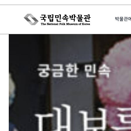
Skip
to
박물관
content