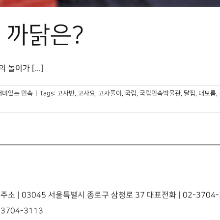
 까닭은?
이가 [...]
재미있는 민속
|
Tags:
고사반
,
고사요
,
고사풀이
,
국립
,
국립민속박물관
,
달집
,
대보름
,
주소 | 03045 서울특별시 종로구 삼청로 37 대표전화 | 02-3704-3
3704-3113