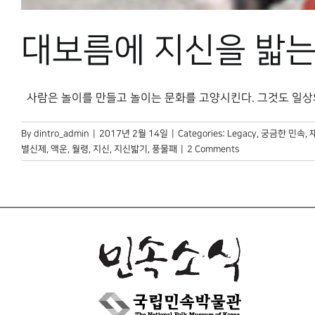
대보름에 지신을 밟는
사람은 놀이를 만들고 놀이는 문화를 고양시킨다. 그것도 일상의 놀
By
dintro_admin
|
2017년 2월 14일
|
Categories:
Legacy
,
궁금한 민속
,
별신제
,
액운
,
월령
,
지신
,
지신밟기
,
풍물패
|
2 Comments