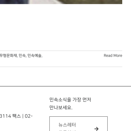
무형문화재
,
민속
,
민속예술
,
Read More
민속소식을 가장 먼저
만나보세요.
114 팩스 | 02-
뉴스레터