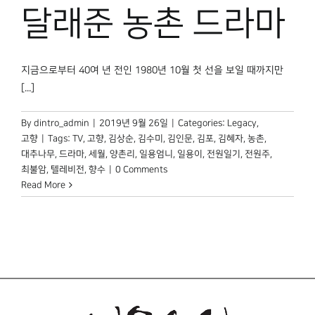
박물관 홈페이지
달래준 농촌 드라마
지금으로부터 40여 년 전인 1980년 10월 첫 선을 보일 때까지만
[...]
By
dintro_admin
|
2019년 9월 26일
|
Categories:
Legacy
,
고향
|
Tags:
TV
,
고향
,
김상순
,
김수미
,
김인문
,
김포
,
김혜자
,
농촌
,
대추나무
,
드라마
,
세월
,
양촌리
,
일용엄니
,
일용이
,
전원일기
,
전원주
,
최불암
,
텔레비전
,
향수
|
0 Comments
Read More