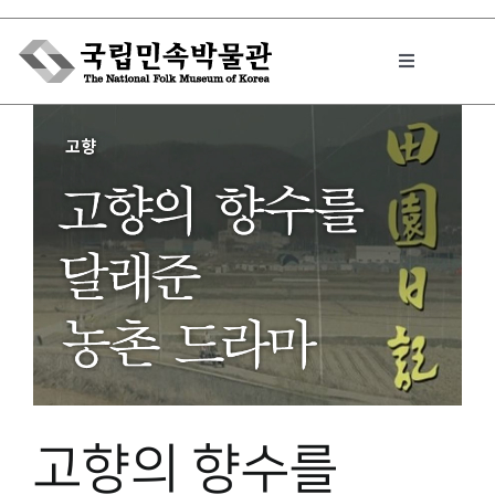
Skip
to
Toggle
content
Navigation
박물관에서는
민속이야기
민속 인사이드
원문보기 PDF
고향의 향수를