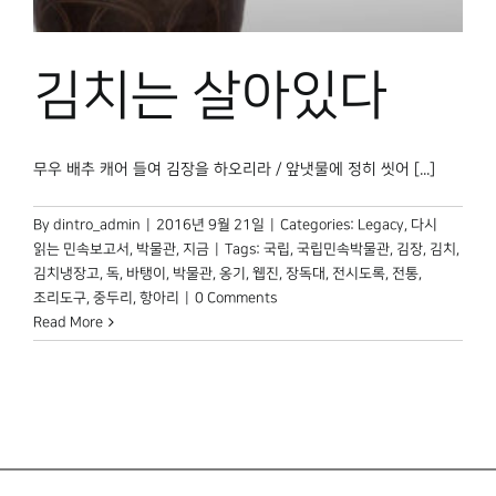
박물관 홈페이지
김치는 살아있다
무우 배추 캐어 들여 김장을 하오리라 / 앞냇물에 정히 씻어 [...]
By
dintro_admin
|
2016년 9월 21일
|
Categories:
Legacy
,
다시
읽는 민속보고서
,
박물관, 지금
|
Tags:
국립
,
국립민속박물관
,
김장
,
김치
,
김치냉장고
,
독
,
바탱이
,
박물관
,
옹기
,
웹진
,
장독대
,
전시도록
,
전통
,
조리도구
,
중두리
,
항아리
|
0 Comments
Read More