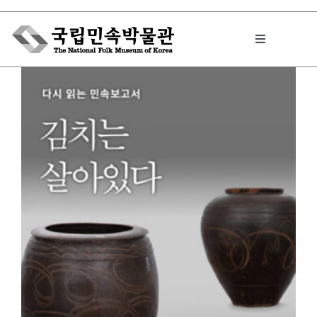
Skip
to
Toggle
content
Navigation
박물관에서는
민속이야기
민속 인사이드
원문보기 PDF