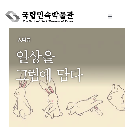
Skip
to
Toggle
content
Navigation
박물관에서는
민속이야기
민속 인사이드
원문보기 PDF