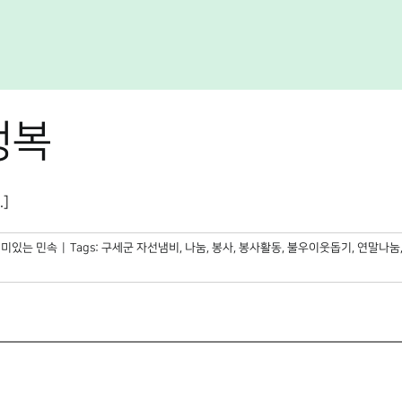
행복
]
미있는 민속
|
Tags:
구세군 자선냄비
,
나눔
,
봉사
,
봉사활동
,
불우이웃돕기
,
연말나눔