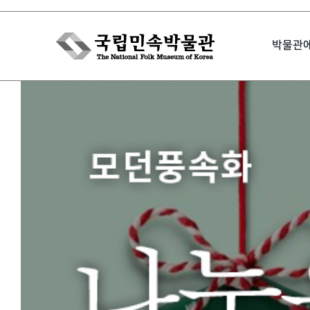
Skip
to
박물관
content