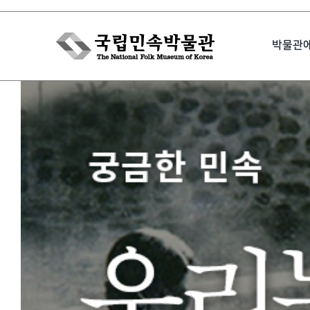
Skip
to
박물관
content