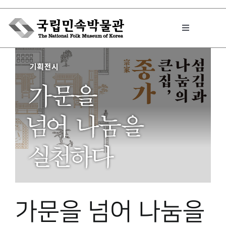
Skip
to
Toggle
content
Navigation
박물관에서는
민속이야기
민속 인사이드
원문보기 PDF
가문을 넘어 나눔을