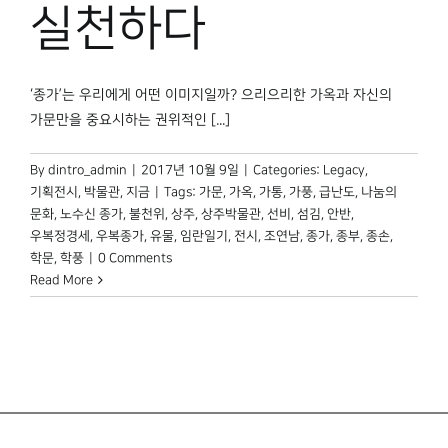
박물관 홈페이지
실천하다
‘종가’는 우리에게 어떤 이미지일까? 으리으리한 가옥과 자신의
가문만을 중요시하는 권위적인 [...]
By
dintro_admin
|
2017년 10월 9일
|
Categories:
Legacy
,
기획전시
,
박물관, 지금
|
Tags:
가문
,
가옥
,
가통
,
가풍
,
급난도
,
나눔의
문화
,
노수신 종가
,
불천위
,
상주
,
상주박물관
,
선비
,
섬김
,
안반
,
우복정경세
,
우복종가
,
유물
,
임란일기
,
전시
,
조연남
,
종가
,
종부
,
종손
,
학문
,
학풍
|
0 Comments
Read More