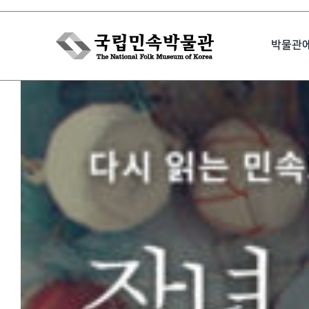
Skip
to
박물관
content