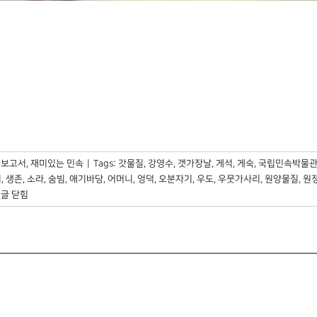
속보고서
,
재미있는 민속
|
Tags:
갓물질
,
강영수
,
갯가장날
,
게석
,
게숙
,
국립민속박물
업
,
생존
,
소라
,
숨빔
,
애기바당
,
어머니
,
엉덕
,
오분자기
,
우도
,
우뭇가사리
,
원양물질
,
원
녀,
글 닫힘
빔,
레질