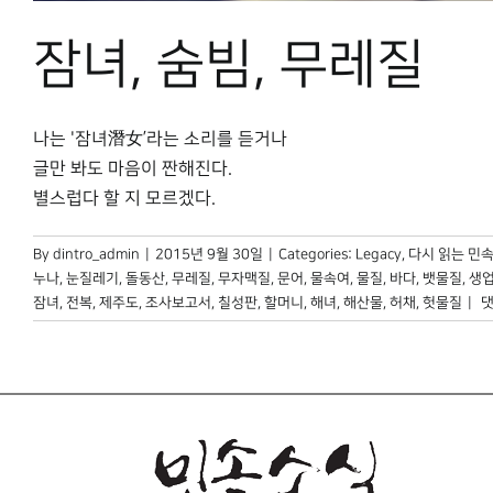
잠녀, 숨빔, 무레질
나는 '잠녀潛女’라는 소리를 듣거나
글만 봐도 마음이 짠해진다.
별스럽다 할 지 모르겠다.
By
dintro_admin
|
2015년 9월 30일
|
Categories:
Legacy
,
다시 읽는 민
누나
,
눈질레기
,
돌동산
,
무레질
,
무자맥질
,
문어
,
물속여
,
물질
,
바다
,
뱃물질
,
생
잠
잠녀
,
전복
,
제주도
,
조사보고서
,
칠성판
,
할머니
,
해녀
,
해산물
,
허채
,
헛물질
|
댓
숨
무