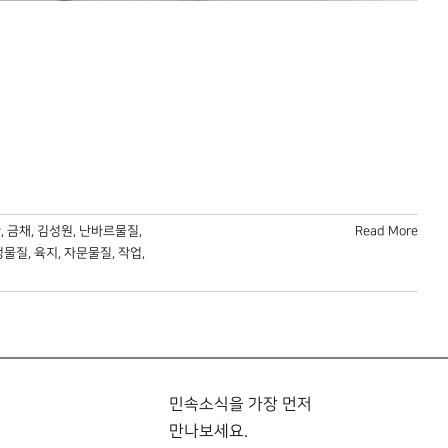
관
,
금채
,
김성원
,
난바르물질
,
Read More
정물질
,
육지
,
자문물질
,
작업
,
민속소식을 가장 먼저
만나보세요.