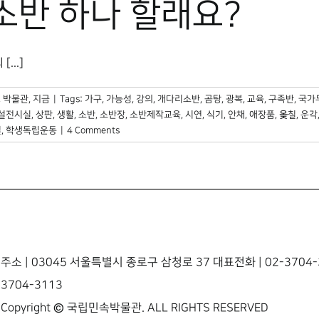
소반 하나 할래요?
..]
,
박물관, 지금
|
Tags:
가구
,
가능성
,
강의
,
개다리소반
,
곰탕
,
광복
,
교육
,
구족반
,
국가
설전시실
,
상판
,
생활
,
소반
,
소반장
,
소반제작교육
,
시연
,
식기
,
안채
,
애장품
,
옺칠
,
운각
질
,
학생독립운동
|
4 Comments
주소 | 03045 서울특별시 종로구 삼청로 37 대표전화 | 02-3704-3
3704-3113
Copyright © 국립민속박물관. ALL RIGHTS RESERVED