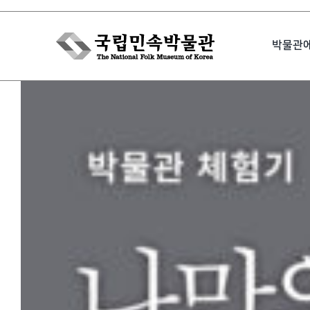
Skip
to
박물관
content