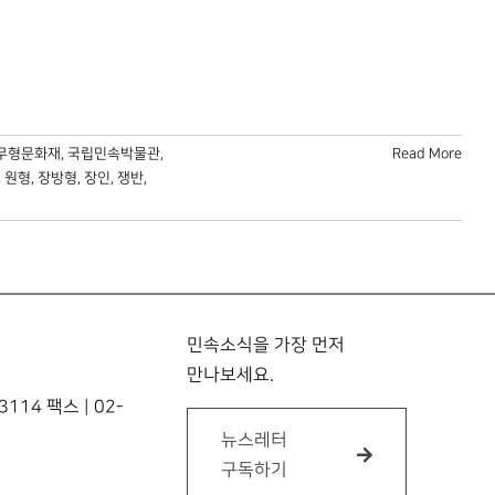
무형문화재
,
국립민속박물관
,
Read More
,
원형
,
장방형
,
장인
,
쟁반
,
민속소식을 가장 먼저
만나보세요.
114 팩스 | 02-
뉴스레터
구독하기