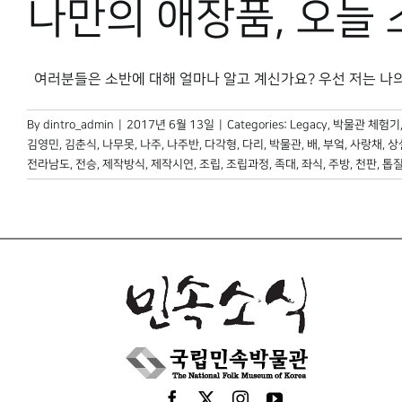
나만의 애장품, 오늘 
여러분들은 소반에 대해 얼마나 알고 계신가요? 우선 저는 나의 [.
By
dintro_admin
|
2017년 6월 13일
|
Categories:
Legacy
,
박물관 체험기
김영민
,
김춘식
,
나무못
,
나주
,
나주반
,
다각형
,
다리
,
박물관
,
배
,
부엌
,
사랑채
,
상
전라남도
,
전승
,
제작방식
,
제작시연
,
조립
,
조립과정
,
족대
,
좌식
,
주방
,
천판
,
톱