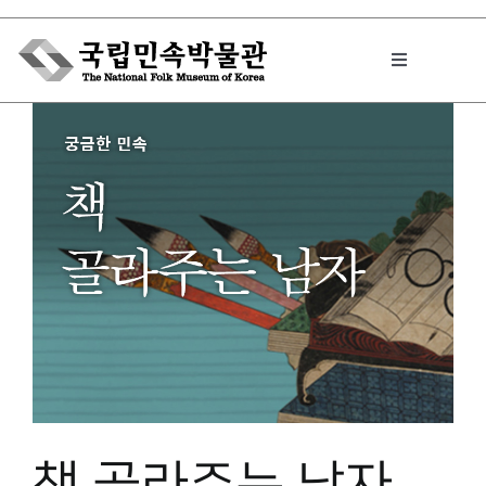
Skip
to
Toggle
content
Navigation
박물관에서는
민속이야기
민속 인사이드
원문보기 PDF
책 골라주는 남자