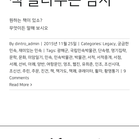
박물관 홈페이지
원하는 책이 있소?
무엇이든 말해 보시오
By
dintro_admin
|
2015년 11월 25일
|
Categories:
Legacy
,
궁금한
민속
,
재미있는 민속
|
Tags:
광해군
,
국립민속박물관
,
단속령
,
명기집략
,
문학
,
문화
,
미암일기
,
민속
,
민속박물관
,
박물관
,
서적
,
서적중개
,
서점
,
서쾌
,
선비
,
아쾌
,
양반
,
여항문인
,
영조
,
웹진
,
유희춘
,
인조
,
조선시대
,
조신선
,
주린
,
주문
,
진건
,
책
,
책가도
,
책쾌
,
큐레이터
,
활자
,
황명통기
|
9
Comments
Read More