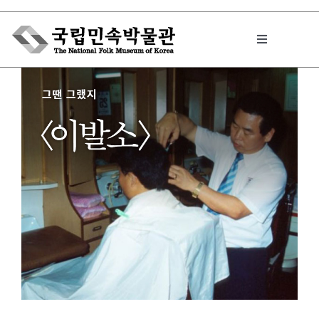
Skip
to
Toggle
content
Navigation
박물관에서는
민속이야기
민속 인사이드
원문보기 PDF