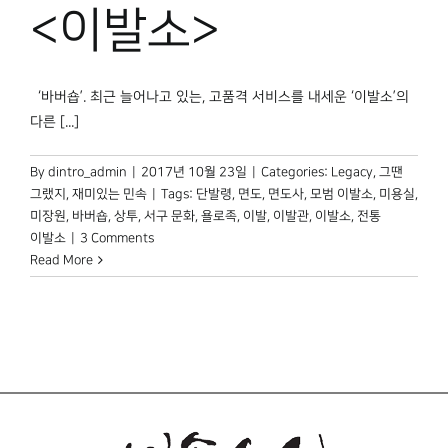
박물관 홈페이지
<이발소>
‘바버숍’. 최근 늘어나고 있는, 고품격 서비스를 내세운 ‘이발소’의
다른 [...]
By
dintro_admin
|
2017년 10월 23일
|
Categories:
Legacy
,
그땐
그랬지
,
재미있는 민속
|
Tags:
단발령
,
면도
,
면도사
,
모범 이발소
,
미용실
,
미장원
,
바버숍
,
상투
,
서구 문화
,
욜로족
,
이발
,
이발관
,
이발소
,
전통
이발소
|
3 Comments
Read More