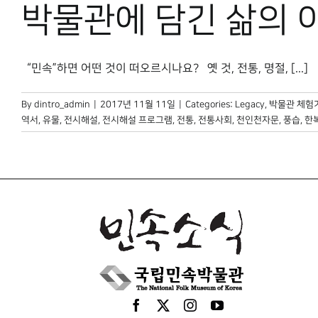
박물관에 담긴 삶의 
“민속”하면 어떤 것이 떠오르시나요? 옛 것, 전통, 명절, [...]
By
dintro_admin
|
2017년 11월 11일
|
Categories:
Legacy
,
박물관 체험
역서
,
유물
,
전시해설
,
전시해설 프로그램
,
전통
,
전통사회
,
천인천자문
,
풍습
,
한