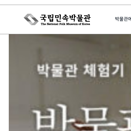
Skip
to
박물관
content