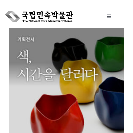
Skip
to
Toggle
content
Navigation
박물관에서는
민속이야기
민속 인사이드
원문보기 PDF