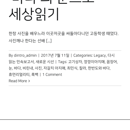
박물관 홈페이지
세상읽기
한창 사진을 배우느라 이곳저곳을 싸돌아다니던 고등학생 때였다.
사진깨나 한다는 선배 [...]
By
dintro_admin
|
2017년 7월 11일
|
Categories:
Legacy
,
다시
읽는 민속보고서
,
새로운 시선
|
Tags:
고기상자
,
깡깡이아지매
,
꼼장어
,
눈
,
바다
,
비린내
,
사진
,
자갈치 아지매
,
최민식
,
칼라
,
한반도와 바다
,
휴먼리얼리티
,
흑백
|
1 Comment
Read More