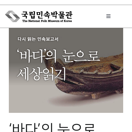
Skip
to
Toggle
content
Navigation
박물관에서는
민속이야기
민속 인사이드
원문보기 PDF
‘바다’의 눈으로