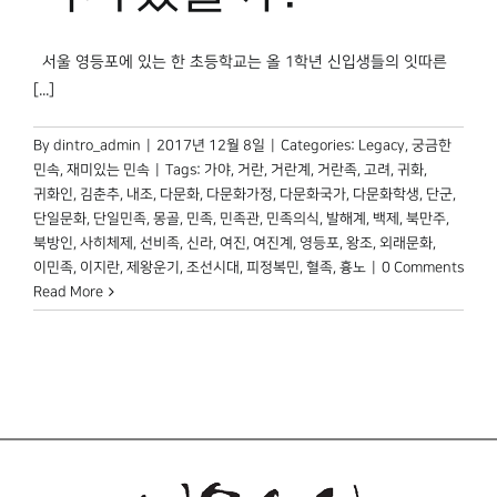
서울 영등포에 있는 한 초등학교는 올 1학년 신입생들의 잇따른
[...]
By
dintro_admin
|
2017년 12월 8일
|
Categories:
Legacy
,
궁금한
민속
,
재미있는 민속
|
Tags:
가야
,
거란
,
거란계
,
거란족
,
고려
,
귀화
,
귀화인
,
김춘추
,
내조
,
다문화
,
다문화가정
,
다문화국가
,
다문화학생
,
단군
,
단일문화
,
단일민족
,
몽골
,
민족
,
민족관
,
민족의식
,
발해계
,
백제
,
북만주
,
북방인
,
사히체제
,
선비족
,
신라
,
여진
,
여진계
,
영등포
,
왕조
,
외래문화
,
이민족
,
이지란
,
제왕운기
,
조선시대
,
피정복민
,
혈족
,
흉노
|
0 Comments
Read More