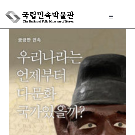
Skip
to
Toggle
content
Navigation
박물관에서는
민속이야기
민속 인사이드
원문보기 PDF