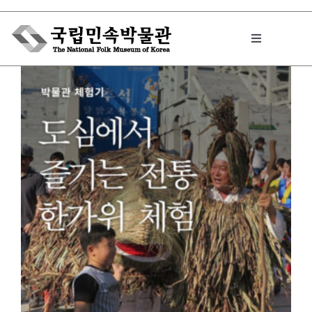
Skip
to
Toggle
content
Navigation
박물관에서는
민속이야기
민속 인사이드
원문보기 PDF