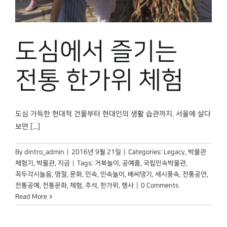
박물관 홈페이지
도심에서 즐기는
전통 한가위 체험
도심 가득한 현대적 건물부터 현대인의 생활 습관까지. 서울에 살다
보면 [...]
By
dintro_admin
|
2016년 9월 21일
|
Categories:
Legacy
,
박물관
체험기
,
박물관, 지금
|
Tags:
거북놀이
,
공예품
,
국립민속박물관
,
꼭두각시놀음
,
명절
,
문화
,
민속
,
민속놀이
,
배씨댕기
,
세시풍속
,
전통공연
,
전통공예
,
전통문화
,
체험
,
추석
,
한가위
,
행사
|
0 Comments
Read More